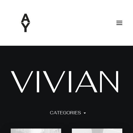
V
I
V
I
A
N
CATEGORIES